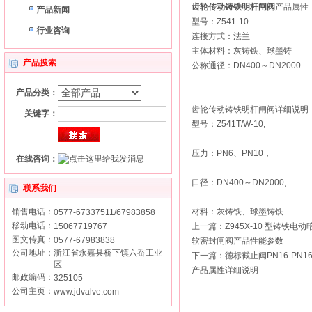
齿轮传动铸铁明杆闸阀
产品属性
产品新闻
型号：Z541-10
行业咨询
连接方式：法兰
主体材料：灰铸铁、球墨铸
产品搜索
公称通径：DN400～DN2000
产品分类：
齿轮传动铸铁明杆闸阀详细说明
关键字：
型号：Z541T/W-10,
压力：PN6、PN10，
在线咨询：
口径：DN400～DN2000,
联系我们
销售电话：
材料：灰铸铁、球墨铸铁
0577-67337511/67983858
移动电话：
15067719767
上一篇：
Z945X-10 型铸铁电动
图文传真：
0577-67983838
软密封闸阀产品性能参数
公司地址：
浙江省永嘉县桥下镇六岙工业
下一篇：
德标截止阀PN16-PN16
区
产品属性详细说明
邮政编码：
325105
公司主页：
www.jdvalve.com