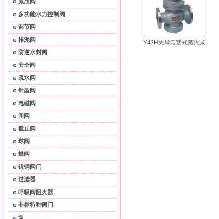
减压阀
多功能水力控制阀
调节阀
排泥阀
Y43H先导活塞式蒸汽减
防逆水封阀
压阀
安全阀
疏水阀
针型阀
电磁阀
闸阀
截止阀
球阀
蝶阀
锻钢阀门
过滤器
呼吸阀阻火器
非标特种阀门
泵