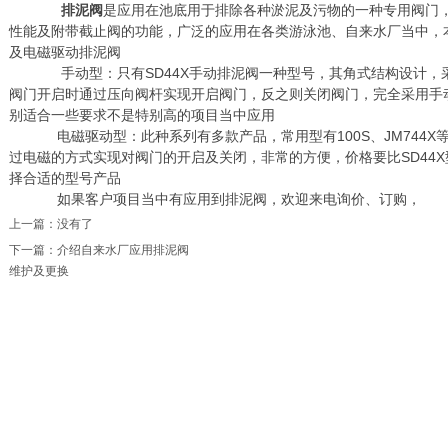
排泥阀
是应用在池底用于排除各种淤泥及污物的一种专用阀门
性能及附带截止阀的功能，广泛的应用在各类游泳池、自来水厂当中，
及电磁驱动排泥阀
手动型：只有SD44X手动排泥阀一种型号，其角式结构设计，
阀门开启时通过压向阀杆实现开启阀门，反之则关闭阀门，完全采用手
别适合一些要求不是特别高的项目当中应用
电磁驱动型：此种系列有多款产品，常用型有100S、JM744X
过电磁的方式实现对阀门的开启及关闭，非常的方便，价格要比SD44
择合适的型号产品
如果客户项目当中有应用到排泥阀，欢迎来电询价、订购，
上一篇：没有了
下一篇：
介绍自来水厂应用排泥阀
维护及更换