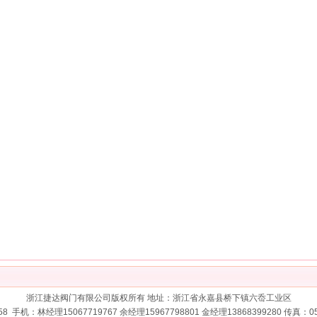
浙江捷达阀门有限公司版权所有 地址：浙江省永嘉县桥下镇六岙工业区
858 手机：林经理15067719767 余经理15967798801 金经理13868399280 传真：057