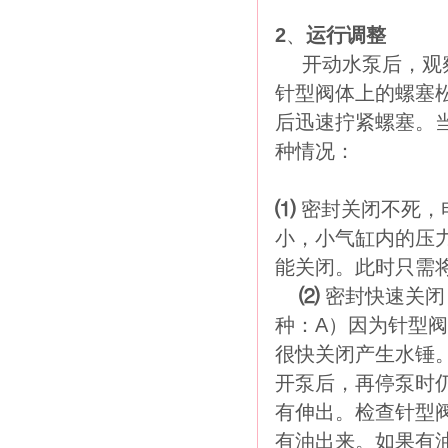
2
、
运行调整
开动水泵后，观
针型阀体上的螺塞
后迅速拧紧螺塞。
种情况：
⑴
密封关闭不死，
小，小气缸内的压
能关闭。此时只需
⑵
密封快速关闭
种：
A）因为针型
很快关闭产生水锤
开泵后，再停泵时
有伸出。检查针型
有油出来。如果有