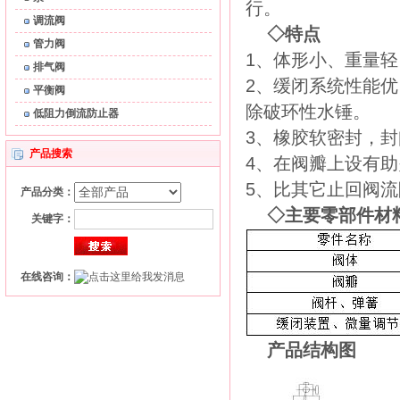
行。
调流阀
◇
特点
管力阀
1
、体形小、重量轻
排气阀
2
、缓闭系统性能优
平衡阀
除
破环性水锤。
低阻力倒流防止器
3
、橡胶软密封，封
产品搜索
4
、
在阀瓣上设有助
5
、比
其它
止回阀流
产品分类：
◇
主要零部件材
关键字：
在线咨询：
产品结构图