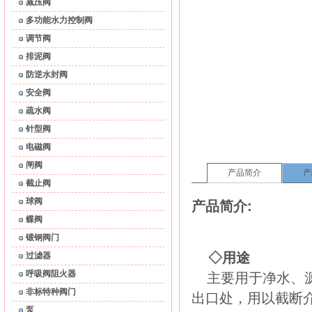
减压阀
多功能水力控制阀
调节阀
排泥阀
防逆水封阀
安全阀
疏水阀
针型阀
电磁阀
闸阀
产品简介
产
截止阀
球阀
产品简介:
蝶阀
锻钢阀门
◇
用途
过滤器
呼吸阀阻火器
主要用于净水、
非标特种阀门
出
口
处，用以截断
泵