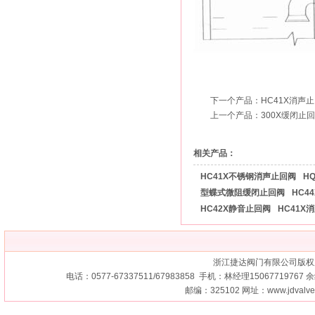
下一个产品：
HC41X消声
上一个产品：
300X缓闭止
相关产品：
HC41X不锈钢消声止回阀
H
型蝶式微阻缓闭止回阀
HC4
HC42X静音止回阀
HC41X
浙江捷达阀门有限公司版权
电话：0577-67337511/67983858 手机：林经理15067719767 余经
邮编：325102 网址：
www.jdvalv