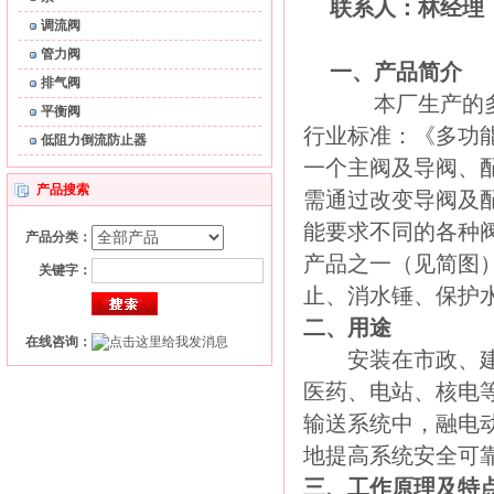
联系人：林经理
调流阀
管力阀
一、产品简介
排气阀
本厂生产的多
平衡阀
行业标准：《多功能
低阻力倒流防止器
一个主阀及导阀、
产品搜索
需通过改变导阀及
能要求不同的各种阀
产品分类：
产品之一（见简图
关键字：
止、消水锤、保护
二、用途
在线咨询：
安装在市政、建筑
医药、电站、核电
输送系统中，融电
地提高系统安全可
三、工作原理及特