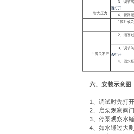
3
、调节
否打开
增大压力
4
、管路
1
膜片或
O
2
、活塞
3
、调节
主阀关不严
否打开
4
、回水
六、安装示意图
1、调试时先打开
2、启泵观察阀
3、停泵观察水
4、如水锤过大则