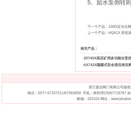
5、如水泵倒转则
下一个产品：
100D定水位
上一个产品：
HQ41X 滑
相关产品：
JD745X高压矿用多功能水泵
AX742X隔膜式安全泄压持压
浙江捷达阀门有限公司版权
电话：0577-67337511/67983858 手机：林经理15067719767 余经
邮编：325102 网址：
www.jdvalv