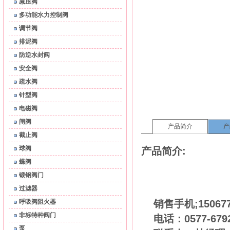
减压阀
多功能水力控制阀
调节阀
排泥阀
防逆水封阀
安全阀
疏水阀
针型阀
电磁阀
闸阀
产品简介
产
截止阀
球阀
产品简介:
蝶阀
锻钢阀门
过滤器
销售手机;15067
呼吸阀阻火器
非标特种阀门
电话：0577-679
泵