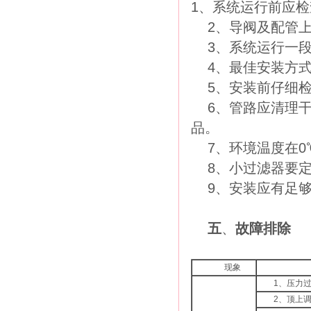
1、系统运行前应
2、导阀及配管
3、系统运行一
4、最佳安装方
5、安装前仔细
6、管路应清理
品。
7、环境温度在
8、小过滤器要
9、安装应有足
五
、
故障排除
现象
1
、压力
2
、顶上