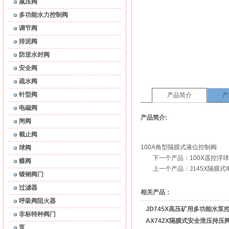
减压阀
多功能水力控制阀
调节阀
排泥阀
防逆水封阀
安全阀
疏水阀
针型阀
产品简介
产
电磁阀
产品简介:
闸阀
截止阀
100A角型隔膜式液位控制阀
球阀
下一个产品：
100X遥控浮
蝶阀
上一个产品：
J145X隔膜
锻钢阀门
过滤器
相关产品：
呼吸阀阻火器
JD745X高压矿用多功能水泵
非标特种阀门
AX742X隔膜式安全泄压持压
泵